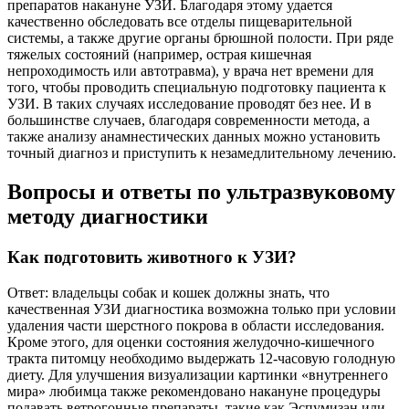
препаратов накануне УЗИ. Благодаря этому удается
качественно обследовать все отделы пищеварительной
системы, а также другие органы брюшной полости. При ряде
тяжелых состояний (например, острая кишечная
непроходимость или автотравма), у врача нет времени для
того, чтобы проводить специальную подготовку пациента к
УЗИ. В таких случаях исследование проводят без нее. И в
большинстве случаев, благодаря современности метода, а
также анализу анамнестических данных можно установить
точный диагноз и приступить к незамедлительному лечению.
Вопросы и ответы по ультразвуковому
методу диагностики
Как подготовить животного к УЗИ?
Ответ: владельцы собак и кошек должны знать, что
качественная УЗИ диагностика возможна только при условии
удаления части шерстного покрова в области исследования.
Кроме этого, для оценки состояния желудочно-кишечного
тракта питомцу необходимо выдержать 12-часовую голодную
диету. Для улучшения визуализации картинки «внутреннего
мира» любимца также рекомендовано накануне процедуры
подавать ветрогонные препараты, такие как Эспумизан или