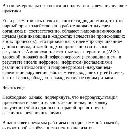
Врачи ветеринары нефрологи используют для лечения лучшие
практики
Если рассматривать почки в аспекте гидродинамики, то этот
парный орган задействован в работе жидкостных сред
организма и, соответственно, обладает гидродинамическим
шумом (возникающим в жидкостях вследствие происходящих
в них процессов). Это привело нас к идее «прослушивания»
данного шума, и такой подход принёс поразительные
результаты. Амплитудно-частотные характеристики (АЧХ)
здоровой, поражённой нефросклерозом («сморщиванием» в
результате гибели нефронов), нефритом (воспалениями
различной этиологии) и гидронефрозом («набуханием»
вследствие нарушения работы мочевыводящих путей) почек,
как оказалось, обладают в каждом случае своим ритмом.
Читать ещё
Необходимо, однако, подчеркнуть, что нефроаускультация
применима исключительно к левой почке, поскольку
получению чётких данных от правой препятствуют
различные печёночные шумы.
В настоящее время мы работаем над программной задачей,
суть которой – «обучение» спектроанализатора