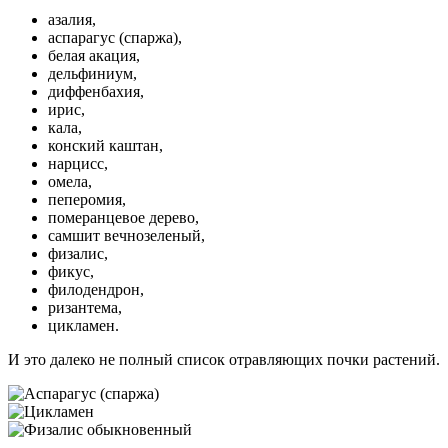
азалия,
аспарагус (спаржа),
белая акация,
дельфиниум,
диффенбахия,
ирис,
кала,
конский каштан,
нарцисс,
омела,
пеперомия,
померанцевое дерево,
самшит вечнозеленый,
физалис,
фикус,
филодендрон,
ризантема,
цикламен.
И это далеко не полный список отравляющих почки растений.