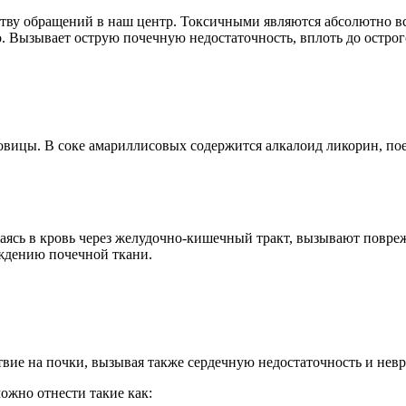
тву обращений в наш центр. Токсичными являются абсолютно вс
. Вызывает острую почечную недостаточность, вплоть до острог
ковицы. В соке амариллисовых содержится алкалоид ликорин, по
ваясь в кровь через желудочно-кишечный тракт, вызывают повре
ждению почечной ткани.
вие на почки, вызывая также сердечную недостаточность и невр
ожно отнести такие как: