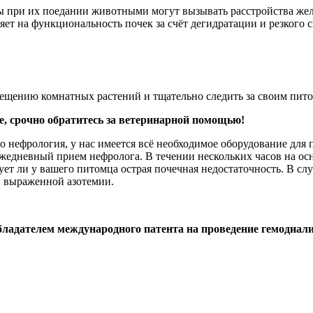
ры при их поедании животными могут вызывать расстройства же
яет на функциональность почек за счёт дегидратации и резкого 
мещению комнатных растений и тщательно следить за своим пито
ие, срочно обратитесь за ветеринарной помощью!
о нефрология, у нас имеется всё необходимое оборудование для
ежедневный прием нефролога. В течении нескольких часов на осн
ует ли у вашего питомца острая почечная недостаточность. В с
и выраженной азотемии.
бладателем международного патента на проведение гемодиа