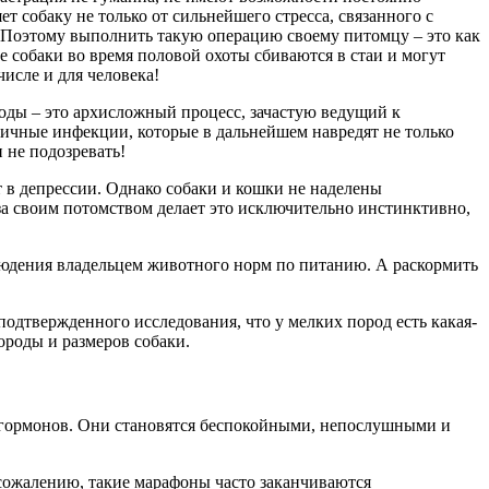
т собаку не только от сильнейшего стресса, связанного с
 Поэтому выполнить такую операцию своему питомцу – это как
 собаки во время половой охоты сбиваются в стаи и могут
исле и для человека!
роды – это архисложный процесс, зачастую ведущий к
ичные инфекции, которые в дальнейшем навредят не только
 не подозревать!
т в депрессии. Однако собаки и кошки не наделены
за своим потомством делает это исключительно инстинктивно,
юдения владельцем животного норм по питанию. А раскормить
одтвержденного исследования, что у мелких пород есть какая-
ороды и размеров собаки.
 гормонов. Они становятся беспокойными, непослушными и
 сожалению, такие марафоны часто заканчиваются