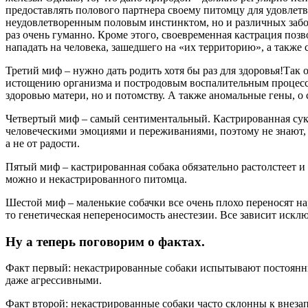
предоставлять полового партнера своему питомцу для удовлетво
неудовлетворенным половым инстинктом, но и различных забо
раз очень гуманно. Кроме этого, своевременная кастрация поз
нападать на человека, зашедшего на «их территорию», а также 
Третий миф – нужно дать родить хотя бы раз для здоровья!
Так 
истощению организма и постродовым воспалительным процессам
здоровью матери, но и потомству. А также аномальные гены, о
Четвертый миф – самый сентиментальный.
Кастрированная сука
человеческими эмоциями и переживаниями, поэтому не знают, ч
а не от радости.
Пятый миф – кастрированная собака обязательно растолстеет и
можно и некастрированного питомца.
Шестой миф – маленькие собачки все очень плохо переносят на
то генетическая непереносимость анестезии. Все зависит искл
Ну а теперь поговорим о фактах.
Факт первый: некастрированные собаки испытывают постоянн
даже агрессивными.
Факт второй: некастрированные собаки часто склонны к внеза