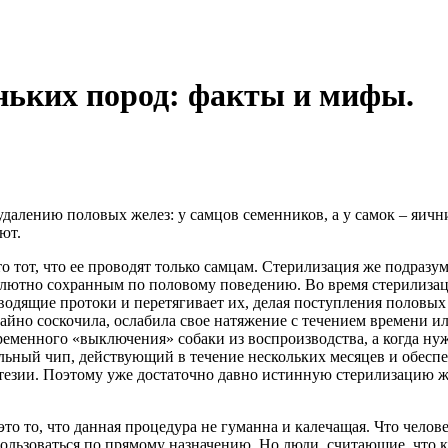
ньких пород: факты и мифы.
алению половых желез: у самцов семенников, а у самок – яични
ют.
это тот, что ее проводят только самцам. Стерилизация же подраз
лютно сохранным по половому поведению. Во время стерилизаци
водящие протоки и перетягивает их, делая поступления половых
айно соскочила, ослабила свое натяжение с течением времени и
ременного «выключения» собаки из воспроизводства, а когда ну
льный чип, действующий в течение нескольких месяцев и обесп
стезии. Поэтому уже достаточно давно истинную стерилизацию 
это то, что данная процедура не гуманна и калечащая. Что чело
пользоваться по прямому назначению. Но люди, считающие, что 