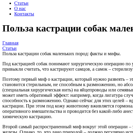
Статьи
О нас
Контакты
Польза кастрации собак мале
Главная
Статьи
Польза кастрации собак маленьких пород: факты и мифы.
Под кастрацией собак понимают хирургическую операцию по уд
привыкли считать, что кастрируют самцов, а самок – стерилизу
Поэтому первый миф о кастрации
, который нужно развеять – 
становится стерильным, не способным к размножению, но абсо
(специальная хирургическая нить) на яйцепроводы или семявы
может иметь обратимый эффект: например, когда лигатура случ
способность к размножению. Однако сейчас для этих целей – в
кастрации. При этом под кожу животному вживляется гормона
оперативного вмешательства и проводится без какой-либо ане
химическую кастрацию.
Второй самый распространенный миф вокруг этой операции
– 
железы. Однако, то, что дано природой – должно регулярно ис