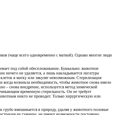
ков (чаще всего одновременно с маткой). Однако многие люди
умевает под собой обеспложивание. Буквально: животное
и ничего не удаляется, а лишь накладывается лигатура
 клеток в матку или эякулят невозможным. Стерилизация
ли когда возникла необходимость, чтобы животное снова имело
жно – снова внедрение, используется метод химической
ечивающим временную стерильность. Он не требует
животным никто не проводит. Только хирургическую или
век грубо вмешивается в природу, удаляя у животного половые
кастрация не гуманна, не имеют возможности постоянно