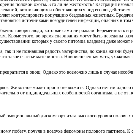
рения половой охоты. Это ли не жестокость? Кастрация избавляе
леваний, возникающих и обостряющихся под его воздействием.
воляет контролировать популяцию бездомных животных. Бродячие
становятся источниками возбудителей инфекций, опасных в том ч
обычно говорят люди, которые сами не рожали. Беременность и 
. Кроме этого, во время спаривания могут быть переданы разл
 существовании которых у своего питомца владелец даже может и
, так и не познавшая радость материнства, до конца жизни буде
то такое счастье материнства. Новоиспеченная мать, ухаживая 
 превратится в овощ.
Однако это возможно лишь в случае несобл
ркоз.
Животное может просто не выжить. Однако нет ни одного п
ючительно от индивидуальных особенностей организма, а не от п
ый эмоциональный дискомфорт из-за высокого уровня половых
пному побегу, почуяв в воздухе феромоны полового партнера. К