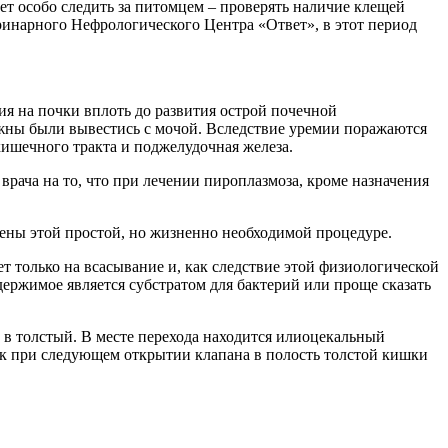
ет особо следить за питомцем – проверять наличие клещей
еринарного Нефрологического Центра «Ответ», в этот период
я на почки вплоть до развития острой почечной
олжны были вывестись с мочой. Вследствие уремии поражаются
кишечного тракта и поджелудочная железа.
врача на то, что при лечении пироплазмоза, кроме назначения
ены этой простой, но жизненно необходимой процедуре.
т только на всасывание и, как следствие этой физиологической
держимое является субстратом для бактерий или проще сказать
 в толстый. В месте перехода находится илиоцекальный
как при следующем открытии клапана в полость толстой кишки