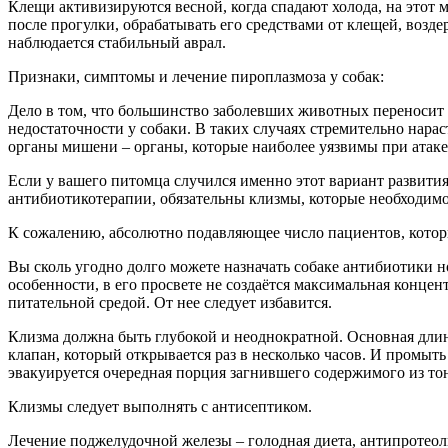
Клещи активизируются весной, когда спадают холода, на этот 
после прогулки, обрабатывать его средствами от клещей, возде
наблюдается стабильный аврал.
Признаки, симптомы и лечение пироплазмоза у собак:
Дело в том, что большинство заболевших животных переносит 
недостаточности у собаки. В таких случаях стремительно нар
органы мишени – органы, которые наиболее уязвимы при атаке
Если у вашего питомца случился именно этот вариант развития
антибиотикотерапии, обязательны клизмы, которые необходим
К сожалению, абсолютно подавляющее число пациентов, котор
Вы сколь угодно долго можете назначать собаке антибиотики но
особенности, в его просвете не создаётся максимальная конце
питательной средой. От нее следует избавится.
Клизма должна быть глубокой и неоднократной. Основная длин
клапан, который открывается раз в несколько часов. И промыт
эвакуируется очередная порция загнившего содержимого из тон
Клизмы следует выполнять с антисептиком.
Лечение поджелудочной железы – голодная диета, антипротеол