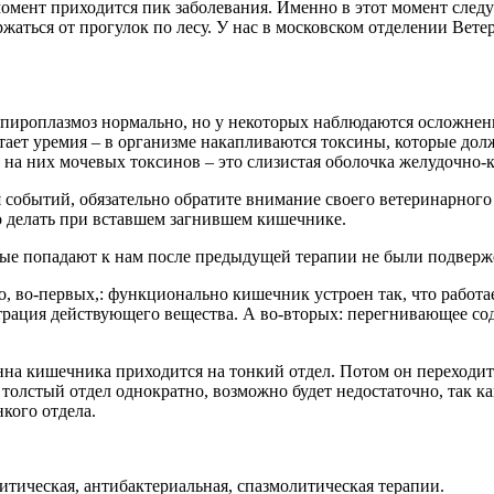
момент приходится пик заболевания. Именно в этот момент следу
ржаться от прогулок по лесу. У нас в московском отделении Вет
пироплазмоз нормально, но у некоторых наблюдаются осложнени
астает уремия – в организме накапливаются токсины, которые д
 на них мочевых токсинов – это слизистая оболочка желудочно-
 событий, обязательно обратите внимание своего ветеринарного 
о делать при вставшем загнившем кишечнике.
ые попадают к нам после предыдущей терапии не были подверж
, во-первых,: функционально кишечник устроен так, что работае
нтрация действующего вещества. А во-вторых: перегнивающее со
на кишечника приходится на тонкий отдел. Потом он переходит
ь толстый отдел однократно, возможно будет недостаточно, так 
кого отдела.
итическая, антибактериальная, спазмолитическая терапии.