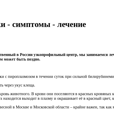
и - симптомы - лечение
венный в России узкопрофильный центр, мы занимаемся лече
ом может быть поздно.
ки с пироплазмозом в течении суток при сильной билирубинеми
ь через укус клеща.
овь животного. В крови они поселяются в красных кровяных кле
х находится выходит в плазму и окрашивает её в красный цвет, 
весной в Москве и Московской области – крайне важен, так как