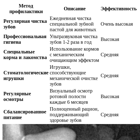
Метод
Описание
Эффективность
профилактики
Ежедневная чистка
Регулярная чистка
специальной зубной
Очень высокая
зубов
пастой для животных
Профессиональная
Ультразвуковая чистка
Высокая
гигиена
зубов 1-2 раза в год
Использование кормов
Специальные
с механическим
Средняя
корма и лакомства
очищающим эффектом
Игрушки,
Стоматологические
способствующие
Средняя
игрушки
механической очистке
зубов
Визуальный осмотр
Регулярные
ротовой полости
Высокая
осмотры
каждые 6 месяцев
Полноценный рацион,
Сбалансированное
поддерживающий
Средняя
питание
здоровье зубов