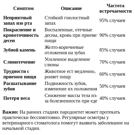
Частота
Симптом
Описание
встречаемости
Неприятный
Стойкий гнилостный
95% случаев
запах изо рта
запах
Покраснение и
Воспаленные, отечные
кровоточивость
десны, кровь при приеме
90% случаев
десен
пищи
Желто-коричневые
Зубной камень
85% случаев
отложения на зубах
Усиленное выделение
Слюнотечение
70% случаев
слюны
Трудности с
Животное ест медленно,
60% случаев
приемом пищи
роняет пищу
Расшатывание
Подвижность зубов,
50% случаев
зубов
изменение их положения
Снижение массы тела из-
Потеря веса
40% случаев
за болезненности при еде
Важно:
На ранних стадиях пародонтит может протекать
практически бессимптомно. Регулярные осмотры у
ветеринарного стоматолога помогут выявить заболевание на
начальной стадии.