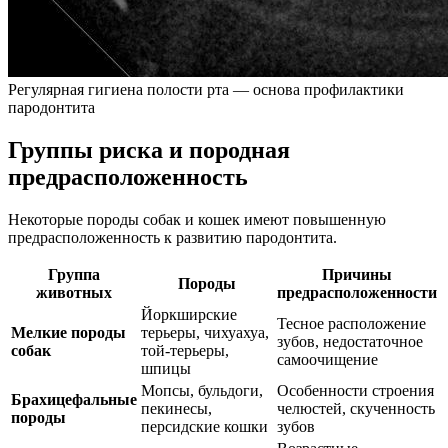
Регулярная гигиена полости рта — основа профилактики
пародонтита
Группы риска и породная
предрасположенность
Некоторые породы собак и кошек имеют повышенную
предрасположенность к развитию пародонтита.
Группа
Причины
Породы
животных
предрасположенности
Йоркширские
Тесное расположение
Мелкие породы
терьеры, чихуахуа,
зубов, недостаточное
собак
той-терьеры,
самоочищение
шпицы
Мопсы, бульдоги,
Особенности строения
Брахицефальные
пекинесы,
челюстей, скученность
породы
персидские кошки
зубов