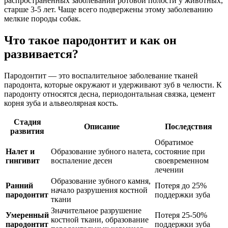
распространенных заболеваний ротовой полости у животных,
старше 3-5 лет. Чаще всего подвержены этому заболеванию
мелкие породы собак.
Что такое пародонтит и как он
развивается?
Пародонтит — это воспалительное заболевание тканей
пародонта, которые окружают и удерживают зуб в челюсти. К
пародонту относятся десна, периодонтальная связка, цемент
корня зуба и альвеолярная кость.
Стадия
Описание
Последствия
развития
Обратимое
Налет и
Образование зубного налета,
состояние при
гингивит
воспаление десен
своевременном
лечении
Образование зубного камня,
Ранний
Потеря до 25%
начало разрушения костной
пародонтит
поддержки зуба
ткани
Значительное разрушение
Умеренный
Потеря 25-50%
костной ткани, образование
пародонтит
поддержки зуба