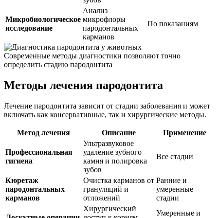
Анализ
Микробиологическое
микрофлоры
По показаниям
исследование
пародонтальных
карманов
Современные методы диагностики позволяют точно
определить стадию пародонтита
Методы лечения пародонтита
Лечение пародонтита зависит от стадии заболевания и может
включать как консервативные, так и хирургические методы.
Метод лечения
Описание
Применение
Ультразвуковое
Профессиональная
удаление зубного
Все стадии
гигиена
камня и полировка
зубов
Кюретаж
Очистка карманов от
Ранние и
пародонтальных
грануляций и
умеренные
карманов
отложений
стадии
Хирургический
Умеренные и
Лоскутные операции
доступ к корням