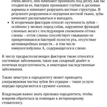
очень много, они начинают проникать под десну, как бы
отодвигая ее, бактерии проникают глубже в десневые
карманы и начинают разрушать костные структуры. В
результате разрушения и опущения костной ткани, зубы
начинают расшатываться и выпадать.
К вторичным факторам относят скученность зубов –
особенно у мелких пород собак, нарушение функций
слюнных желез с последующим снижением оттока
слюны – отток слюны способствует смыванию не
прикрепившихся бактерий полости рта, отсутствие
антимикробных веществ – в том числе
иммуноглобулина А, содержащегося в слюне.
К числу предрасполагающих факторов также относятся
системные заболевания, такие как сахарный диабет и
почечная недостаточность, и некоторые наследственные
заболевания.
Также зачастую к пародонтиту может приводить
ультразвуковая чистка зубов без седации – такие услуги
нередко предлагаются в груминг-салонах.
Владельцам важно знать признаки пародонтита, чтобы
вовремя обратиться за помощью к ветеринарному
стоматологу.