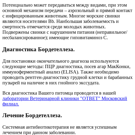
Потенциально может передаваться между видами, при этом
основной механизм передачи – аэрозольный и прямой контакт
с инфицированным животным. Многие морские свинки
являются носителями Bb. Наибольшая заболеваемость и
смертность отмечается среди молодых животных.
Подвержены свинки с нарушением питания (неправильное/
несбалансированное); имеющие гиповитаминоз С.
Диагностика Бордетеллеза.
Для постановки окончательного диагноза используются
следующие методы: ПЦР диагностика, посев агар МакКонки,
иммуноферментный анализ (ELISA). Также необходимо
проводить рентген-диагностику грудной клетки и барабанных
пузырей на наличие в них гнойного экссудата.
Вся диагностика Вашего питомца проводится в нашей
лаборатории Ветеринарной клиники "ОТВЕТ" Московский
филиал.
Лечение Бордетеллеза.
Системная антибиотикотерапия не является успешным
лечением при данном заболевании.