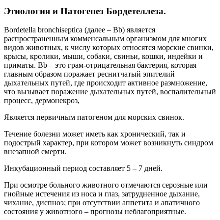
Этиология и Патогенез Бордетеллеза.
Bordetella bronchiseptica (далее – Bb) является
распространенным комменсальным организмом для многих
видов животных, к числу которых относятся морские свинки,
крысы, кролики, мыши, собаки, свиньи, кошки, индейки и
приматы. Bb – это грам-отрицательная бактерия, которая
главным образом поражает реснитчатый эпителий
дыхательных путей, где происходит активное размножение,
что вызывает поражение дыхательных путей, воспалительный
процесс, дермонекроз,
Является первичным патогеном для морских свинок.
Течение болезни может иметь как хронический, так и
подострый характер, при котором может возникнуть синдром
внезапной смерти.
Инкубационный период составляет 5 – 7 дней.
При осмотре больного животного отмечаются серозные или
гнойные истечения из носа и глаз, затрудненное дыхание,
чихание, диспноэ; при отсутствии аппетита и апатичного
состояния у животного – прогнозы неблагоприятные.