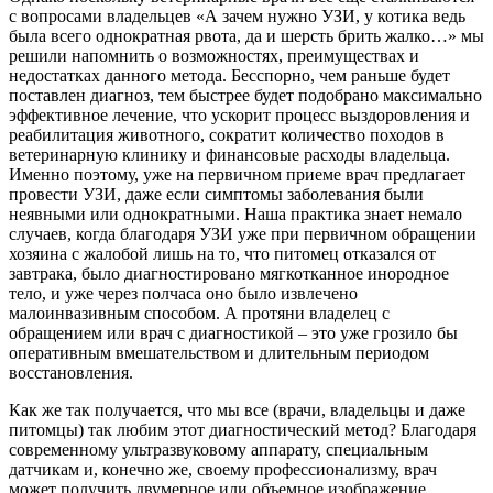
с вопросами владельцев «А зачем нужно УЗИ, у котика ведь
была всего однократная рвота, да и шерсть брить жалко…» мы
решили напомнить о возможностях, преимуществах и
недостатках данного метода. Бесспорно, чем раньше будет
поставлен диагноз, тем быстрее будет подобрано максимально
эффективное лечение, что ускорит процесс выздоровления и
реабилитация животного, сократит количество походов в
ветеринарную клинику и финансовые расходы владельца.
Именно поэтому, уже на первичном приеме врач предлагает
провести УЗИ, даже если симптомы заболевания были
неявными или однократными. Наша практика знает немало
случаев, когда благодаря УЗИ уже при первичном обращении
хозяина с жалобой лишь на то, что питомец отказался от
завтрака, было диагностировано мягкотканное инородное
тело, и уже через полчаса оно было извлечено
малоинвазивным способом. А протяни владелец с
обращением или врач с диагностикой – это уже грозило бы
оперативным вмешательством и длительным периодом
восстановления.
Как же так получается, что мы все (врачи, владельцы и даже
питомцы) так любим этот диагностический метод? Благодаря
современному ультразвуковому аппарату, специальным
датчикам и, конечно же, своему профессионализму, врач
может получить двумерное или объемное изображение